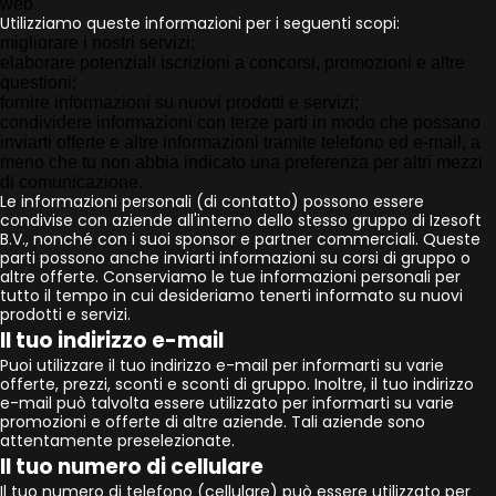
web.
Utilizziamo queste informazioni per i seguenti scopi:
migliorare i nostri servizi;
elaborare potenziali iscrizioni a concorsi, promozioni e altre
questioni;
fornire informazioni su nuovi prodotti e servizi;
condividere informazioni con terze parti in modo che possano
inviarti offerte e altre informazioni tramite telefono ed e-mail, a
meno che tu non abbia indicato una preferenza per altri mezzi
di comunicazione.
Le informazioni personali (di contatto) possono essere
condivise con aziende all'interno dello stesso gruppo di Izesoft
B.V., nonché con i suoi sponsor e partner commerciali. Queste
parti possono anche inviarti informazioni su corsi di gruppo o
altre offerte. Conserviamo le tue informazioni personali per
tutto il tempo in cui desideriamo tenerti informato su nuovi
prodotti e servizi.
Il tuo indirizzo e-mail
Puoi utilizzare il tuo indirizzo e-mail per informarti su varie
offerte, prezzi, sconti e sconti di gruppo. Inoltre, il tuo indirizzo
e-mail può talvolta essere utilizzato per informarti su varie
promozioni e offerte di altre aziende. Tali aziende sono
attentamente preselezionate.
Il tuo numero di cellulare
Il tuo numero di telefono (cellulare) può essere utilizzato per