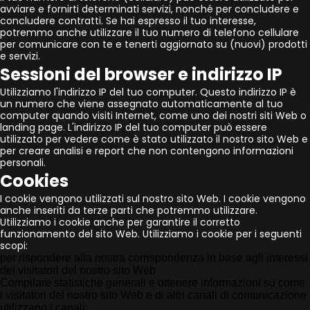
avviare e fornirti determinati servizi, nonché per concludere e
concludere contratti. Se hai espresso il tuo interesse,
potremmo anche utilizzare il tuo numero di telefono cellulare
per comunicare con te e tenerti aggiornato su (nuovi) prodotti
e servizi.
Sessioni del browser e indirizzo IP
Utilizziamo l'indirizzo IP del tuo computer. Questo indirizzo IP è
un numero che viene assegnato automaticamente al tuo
computer quando visiti Internet, come uno dei nostri siti Web o
landing page. L'indirizzo IP del tuo computer può essere
utilizzato per vedere come è stato utilizzato il nostro sito Web e
per creare analisi e report che non contengono informazioni
personali.
Cookies
I cookie vengono utilizzati sul nostro sito Web. I cookie vengono
anche inseriti da terze parti che potremmo utilizzare.
Utilizziamo i cookie anche per garantire il corretto
funzionamento del sito Web. Utilizziamo i cookie per i seguenti
scopi:
per rispondere alla nostra corrispondenza in base agli interessi
dei visitatori del nostro sito Web
Compilare statistiche generali e ottenere informazioni su come
i visitatori del nostro sito Web e di altri canali di comunicazione
utilizzano i canali;