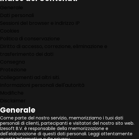
Generale
Dati personali
Sessioni del browser e indirizzo IP
Cookies
Politica di conservazione
Diritto di accesso, correzione, eliminazione e
trasferimento dei dati
Consegna
Protezione
Collegamenti ad altri siti.
Informazioni personali dell'autorità
Modifiche
Disclaimer
Generale
Come parte del nostro servizio, memorizziamo i tuoi dati
personali di clienti, partecipanti e visitatori del nostro sito web.
Izesoft B.V. è responsabile della memorizzazione e
dell'elaborazione di questi dati personali. Leggi attentamente