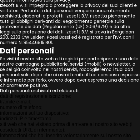
questa Informativa sulla privacy.
Izesoft B.V. si impegna a proteggere la privacy dei suoi clienti e
visitatori. Pertanto, i dati personali vengono accuratamente
archiviati, elaborati e protetti. Izesoft B.V. rispetta pienamente
tutti gli obblighi derivanti dal Regolamento generale sulla
protezione dei dati (Regolamento (UE) 2016/679) e da altre
leggi sulla protezione dei dati. Izesoft B.V. si trova in Bargelaan
200, 2333 CW Leiden, Paesi Bassi ed è registrata per l'IVA con il
numero NL854469151B01.
Dati personali
Se visiti il ​​nostro sito web o ti registri per partecipare a una delle
nostre campagne pubblicitarie, servizi (mobili) o newsletter, o
se sei già coinvolto nei nostri servizi, raccoglieremo i tuoi dati
personali solo dopo che ci avrai fornito il tuo consenso espresso
e informato per farlo, ovvero dopo aver espresso una decisione
chiaramente positiva.
Dati personali archiviati ed elaborati:
dati di registrazione e iscrizione;
tramite e-mail;
numero di telefono;
informazioni sul tuo dispositivo;
indirizzi IP e timestamp;
siti web che hai visitato prima di arrivare al nostro sito web (i
cosiddetti URL di riferimento);
informazioni che hai inserito volontariamente sul nostro sito